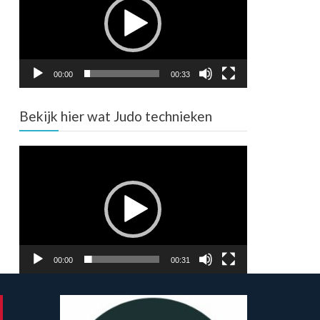
00:00
00:33
Bekijk hier wat Judo technieken
Video
Player
00:00
00:31