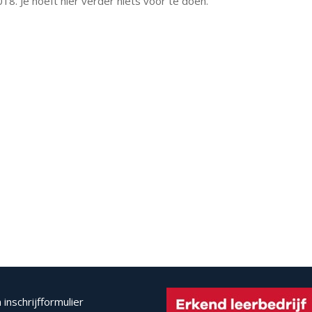
18. Je hoeft hier verder niets voor te doen.
inschrijfformulier