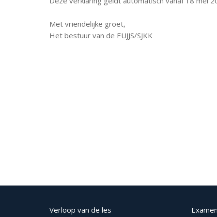
Deze verklaring geldt automatisch vanaf 18 mei 20
Met vriendelijke groet,
Het bestuur van de EUJJS/SJKK
Verloop van de les
Examen 